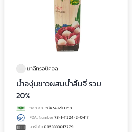
มาลีทรอปิคอล
น้ำองุ่นขาวผสมน้ำลิ้นจี่ รวม
20%
กอท.ฮล. :
914743210359
FDA. Number
73-1-11224-2-0417
บาร์โค้ด
8853333017779