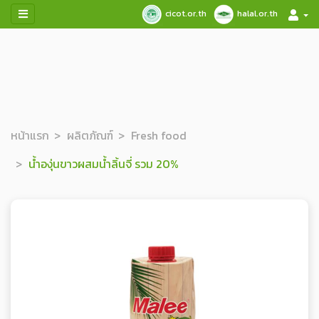
cicot.or.th
halal.or.th
หน้าแรก
ผลิตภัณฑ์
Fresh food
น้ำองุ่นขาวผสมน้ำลิ้นจี่ รวม 20%