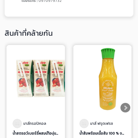
เบอร์โทร :
0970979732
สินค้าที่คล้ายกัน
มาลีทรอปิคอล
มาลี ฟรุตเฟรช
น้ำสตรอว์เบอร์รี่ผสมนำ้องุ่นขาว รวม 20%
น้ำส้มพร้อมเนื้อส้ม 100 % จากน้ำส้มเข้มข้น