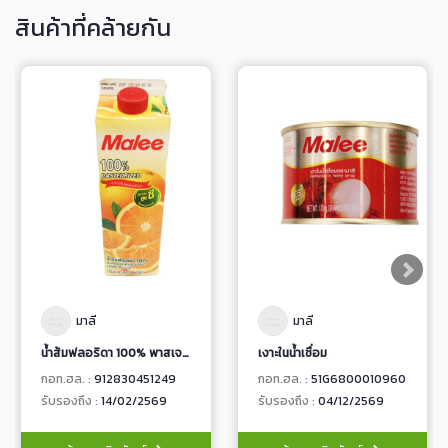
สินค้าที่คล้ายกัน
มาลี
มาลี
น้ำส้มฟลอริดา 100% พาสเจอร์ไรส์ พร้อมเนื้อส้มและเกล็ดส้ม
เงาะในน้ำเชื่อม
กอท.ฮล. :
912830451249
กอท.ฮล. :
51G6800010960
รับรองถึง :
14/02/2569
รับรองถึง :
04/12/2569