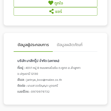
ถูกใจ
แชร์
ข้อมูลผู้ประกอบการ
ข้อมูลผลิตภัณฑ์
บริษัท มาลีกรุ๊ป จำกัด (มหาชน)
ที่อยู่ :
401/1 หมู่ 8 ถนนพหลโยธิน ต.คูคต อ.ลำลูกกา
จ.ปทุมธานี 12130
อีเมล :
jarinya_boo@malee.co.th
ติดต่อ :
นางสาวจริญญา บุตรศรี
เบอร์โทร :
0970979732