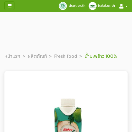
cicot.or.th
halal.or.th
หน้าแรก
ผลิตภัณฑ์
Fresh food
น้ำมะพร้าว 100%