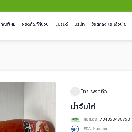
ภัณฑ์ใหม่
ผลิตภัณฑ์ที่ชอบ
แบรนด์
บริษัท
ข้อตกลง และเงื่อนไข
ไทยเพรสทีจ
น้ำจิ้มไก่
กอท.ฮล. :
784850430750
FDA. Number