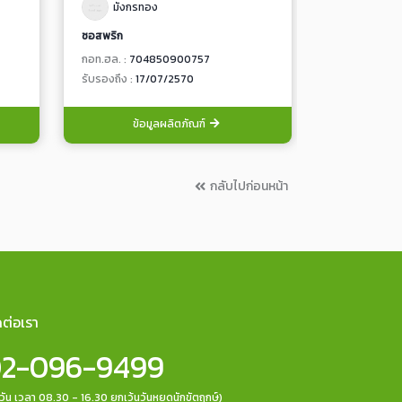
มังกรทอง
คีโตนี่ 
ซอสพริก
น้ำจิ้มซีฟู๊ด
กอท.ฮล. :
704850900757
กอท.ฮล. :
784
รับรองถึง :
17/07/2570
รับรองถึง :
17
ข้อมูลผลิตภัณฑ์
ข้อ
กลับไปก่อนหน้า
ดต่อเรา
2-096-9499
กวัน เวลา 08.30 - 16.30 ยกเว้นวันหยุดนักขัตฤกษ์)