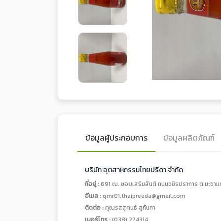
ข้อมูลผู้ประกอบการ
ข้อมูลผลิตภัณฑ์
บริษัท อุตสาหกรรมไทยปรีดา จำกัด
ที่อยู่ :
691 ฒ. ซอยเสริมสันติ ถนนวชิรปราการ ต.มะขามห
อีเมล :
qmr01.thaipreeda@gmail.com
ติดต่อ :
คุณรสสุคนธ์ สุกันทา
เบอร์โทร :
(038) 274314