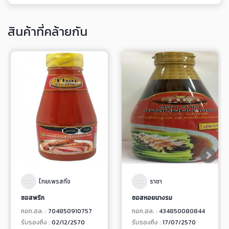
สินค้าที่คล้ายกัน
ไทยเพรสทีจ
ราชา
ซอสพริก
ซอสหอยนางรม
กอท.ฮล. :
704850910757
กอท.ฮล. :
434850080844
รับรองถึง :
02/12/2570
รับรองถึง :
17/07/2570