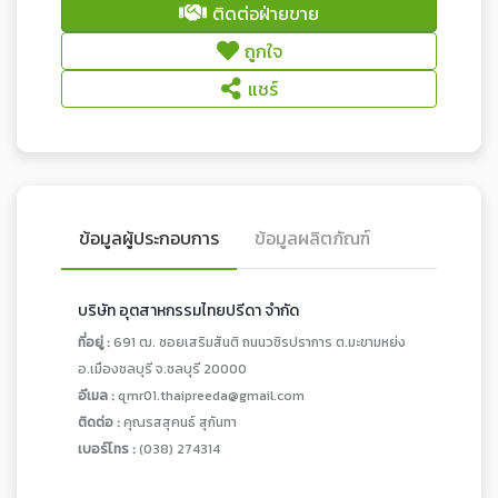
ติดต่อฝ่ายขาย
ถูกใจ
แชร์
ข้อมูลผู้ประกอบการ
ข้อมูลผลิตภัณฑ์
บริษัท อุตสาหกรรมไทยปรีดา จำกัด
ที่อยู่ :
691 ฒ. ซอยเสริมสันติ ถนนวชิรปราการ ต.มะขามหย่ง
อ.เมืองชลบุรี จ.ชลบุรี 20000
อีเมล :
qmr01.thaipreeda@gmail.com
ติดต่อ :
คุณรสสุคนธ์ สุกันทา
เบอร์โทร :
(038) 274314