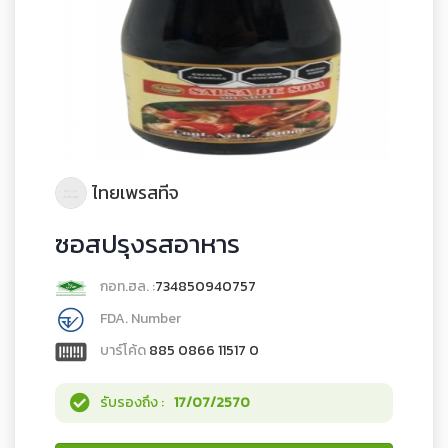
ไทยเพรสทีจ
ซอสปรุงรสอาหาร
กอท.ฮล. :
734850940757
FDA. Number
บาร์โค้ด
885 0866 11517 0
รับรองถึง :
17/07/2570