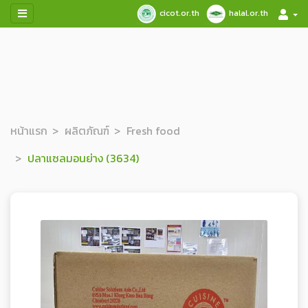
cicot.or.th
halal.or.th
หน้าแรก
ผลิตภัณฑ์
Fresh food
ปลาแซลมอนย่าง (3634)