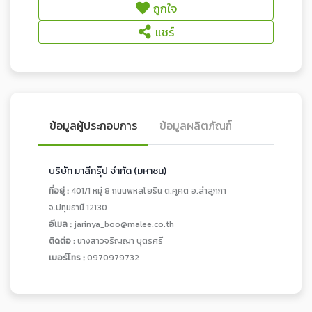
ถูกใจ
แชร์
ข้อมูลผู้ประกอบการ
ข้อมูลผลิตภัณฑ์
บริษัท มาลีกรุ๊ป จำกัด (มหาชน)
ที่อยู่ :
401/1 หมู่ 8 ถนนพหลโยธิน ต.คูคต อ.ลำลูกกา
จ.ปทุมธานี 12130
อีเมล :
jarinya_boo@malee.co.th
ติดต่อ :
นางสาวจริญญา บุตรศรี
เบอร์โทร :
0970979732