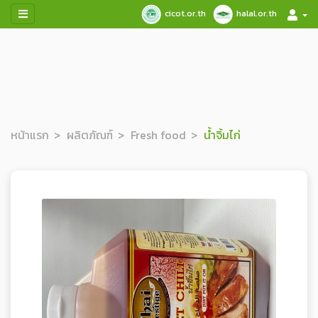
cicot.or.th
halal.or.th
หน้าแรก
ผลิตภัณฑ์
Fresh food
น้ำจิ้มไก่