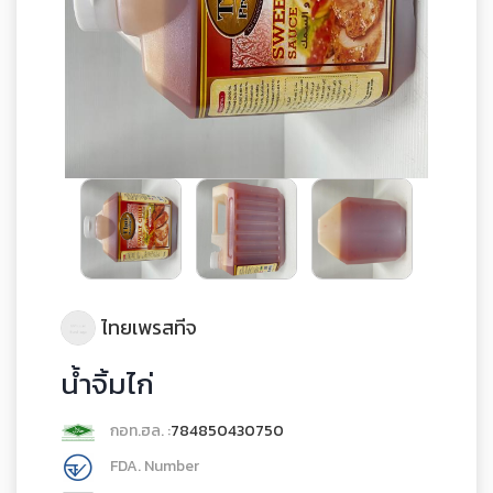
ไทยเพรสทีจ
น้ำจิ้มไก่
กอท.ฮล. :
784850430750
FDA. Number