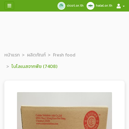
cicot.or.th
halal.or.th
หน้าแรก
ผลิตภัณฑ์
Fresh food
โบโลเนสจากพืช (7408)