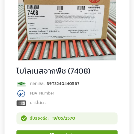
โบโลเนสจากพืช (7408)
กอท.ฮล. :
89T3240440567
FDA. Number
บาร์โค้ด
-
รับรองถึง :
19/05/2570